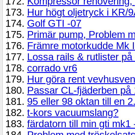
Kompressor renovering, 
Hur högt oljetryck i KR/
Golf GTI -07
Primär pump, Problem 
Främre motorkudde Mk I
Lossa rails & rutlister p
corrado vr6
Hur göra rent vevhusvent
Passar CL-fjäderben på
95 eller 98 oktan till en 
t-kors vacuumslang?
färdatorn till min gti mk1
Problem med tröskelsat