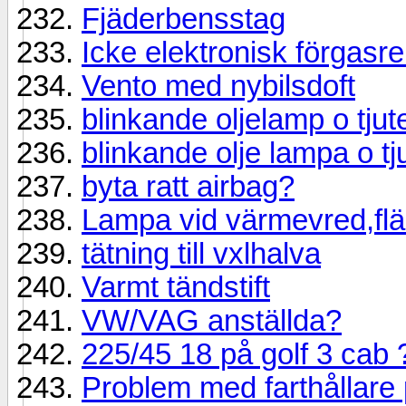
Fjäderbensstag
Icke elektronisk förgasr
Vento med nybilsdoft
blinkande oljelamp o tjut
blinkande olje lampa o tj
byta ratt airbag?
Lampa vid värmevred,flä
tätning till vxlhalva
Varmt tändstift
VW/VAG anställda?
225/45 18 på golf 3 cab 
Problem med farthållare