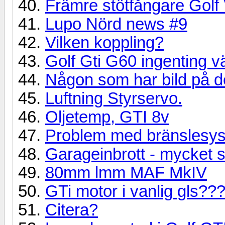
Främre stötfångare Golf
Lupo Nörd news #9
Vilken koppling?
Golf Gti G60 ingenting v
Någon som har bild på d
Luftning Styrservo.
Oljetemp, GTI 8v
Problem med bränslesys
Garageinbrott - mycket st
80mm lmm MAF MkIV
GTi motor i vanlig gls??
Citera?