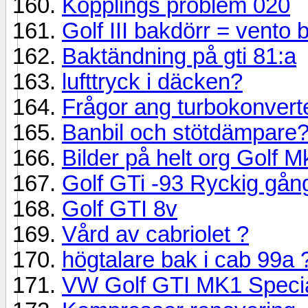
Kopplings problem 020
Golf III bakdörr = vento 
Baktändning på gti 81:a
lufttryck i däcken?
Frågor ang turbokonverte
Banbil och stötdämpare
Bilder på helt org Golf M
Golf GTi -93 Ryckig gån
Golf GTI 8v
Vård av cabriolet ?
högtalare bak i cab 99a 
VW Golf GTI MK1 Specia