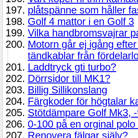
plåtspänne som håller fa
Golf 4 mattor i en Golf 3
Vilka handbromsvajrar 
Motorn går ej igång efter
tändkablar från fördelar
Laddtryck gti turbo?
Dörrsidor till MK1?
Billig Sillikonslang
Färgkoder för högtalar ka
Stötdämpare Golf Mk3, 
0-100 på en orginal polo
Renovera fälgar själv?