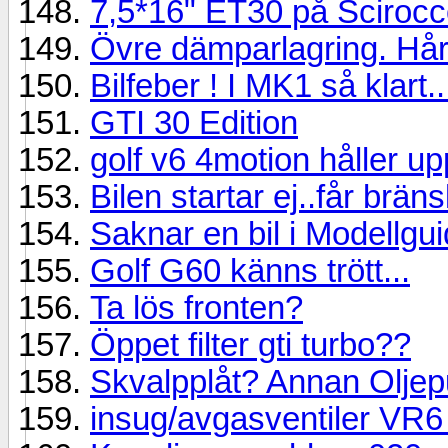
7,5*16" ET30 på Scirocc
Övre dämparlagring. Hård
Bilfeber ! I MK1 så klart..
GTI 30 Edition
golf v6 4motion håller u
Bilen startar ej..får brän
Saknar en bil i Modellgu
Golf G60 känns trött...
Ta lös fronten?
Öppet filter gti turbo??
Skvalpplåt? Annan Olje
insug/avgasventiler VR6