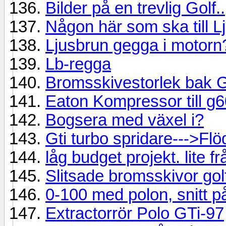
Bilder på en trevlig Golf..
Någon här som ska till L
Ljusbrun gegga i motorn
Lb-regga
Bromsskivestorlek bak 
Eaton Kompressor till g
Bogsera med växel i?
Gti turbo spridare--->Fl
låg budget projekt. lite fr
Slitsade bromsskivor go
0-100 med polon, snitt p
Extractorrör Polo GTi-97