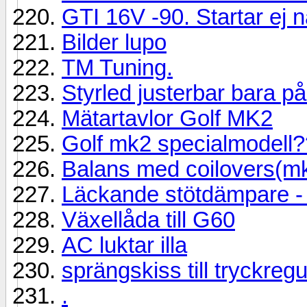
GTI 16V -90. Startar ej 
Bilder lupo
TM Tuning.
Styrled justerbar bara p
Mätartavlor Golf MK2
Golf mk2 specialmodell?
Balans med coilovers(m
Läckande stötdämpare - 
Växellåda till G60
AC luktar illa
sprängskiss till tryckregu
.