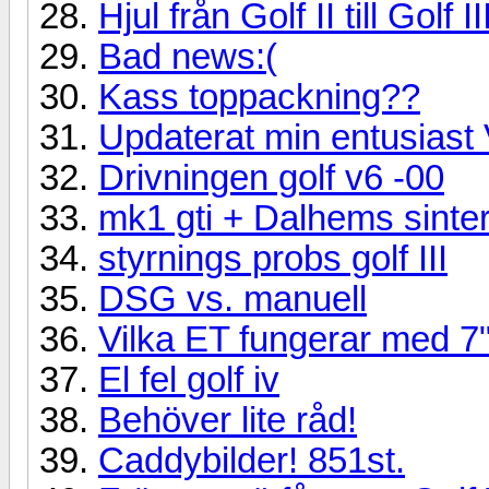
Hjul från Golf II till Golf II
Bad news:(
Kass toppackning??
Updaterat min entusiast
Drivningen golf v6 -00
mk1 gti + Dalhems sinte
styrnings probs golf III
DSG vs. manuell
Vilka ET fungerar med 7"
El fel golf iv
Behöver lite råd!
Caddybilder! 851st.