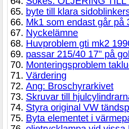
Sökes: OLJERING TILL 
byte till klara sidoblinker
Mk1 som endast går på 3
Nyckelämne
Huvproblem gti mk2 199
passar 215/40 17" på gol
Monteringsproblem taklu
Värdering
Ang: Broschyrarkivet
Skruvar till hjulcylindrar
Styra original VW tänds
Byta elementet i värmep
oljetrycklampa vid viss