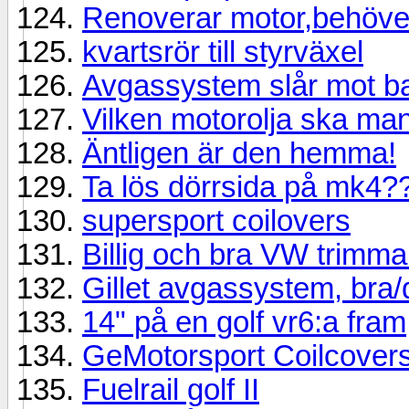
Renoverar motor,behöver
kvartsrör till styrväxel
Avgassystem slår mot b
Vilken motorolja ska ma
Äntligen är den hemma!
Ta lös dörrsida på mk4?
supersport coilovers
Billig och bra VW trimma
Gillet avgassystem, bra/
14" på en golf vr6:a fram
GeMotorsport Coilcovers
Fuelrail golf II