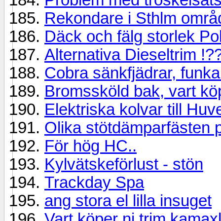
Rekondare i Sthlm områ
Däck och fälg storlek Po
Alternativa Dieseltrim !?
Cobra sänkfjädrar, funka
Bromssköld bak, vart k
Elektriska kolvar till Hu
Olika stötdämparfästen p
För hög HC..
Kylvätskeförlust - stön
Trackday Spa
ang stora el lilla insuget
Vart köper ni trim kamax