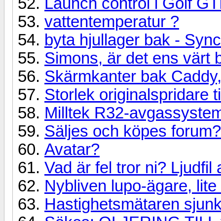
Launch control i Golf G
vattentemperatur ?
byta hjullager bak - Syn
Simons, är det ens värt 
Skärmkanter bak Caddy,
Storlek originalspridare 
Milltek R32-avgassyste
Säljes och köpes forum?
Avatar?
Vad är fel tror ni? Ljudfil
Nybliven lupo-ägare, lite
Hastighetsmätaren sjunke