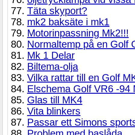
Täta skyport?
mk2 baksäte i mk1
Motorinpassning Mk2!!!
Normaltemp på en Golf 
Mk 1 Delar
Biltema-olja
Vilka rattar till en Golf M
Elschema Golf VR6 -94 
Glas till MK4
Vita blinkers
Passar ett Simons sportsyt
Problem med baslåda