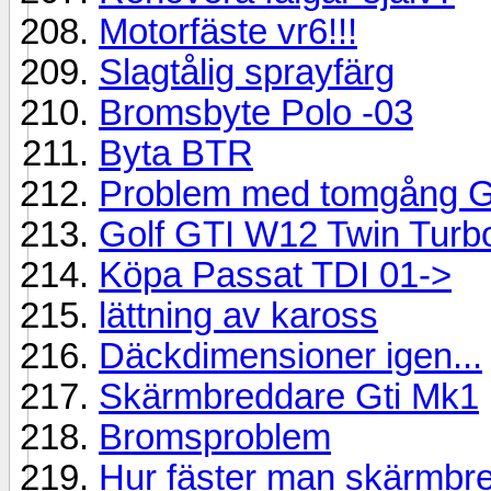
Motorfäste vr6!!!
Slagtålig sprayfärg
Bromsbyte Polo -03
Byta BTR
Problem med tomgång Gol
Golf GTI W12 Twin Turb
Köpa Passat TDI 01->
lättning av kaross
Däckdimensioner igen...
Skärmbreddare Gti Mk1
Bromsproblem
Hur fäster man skärmbr