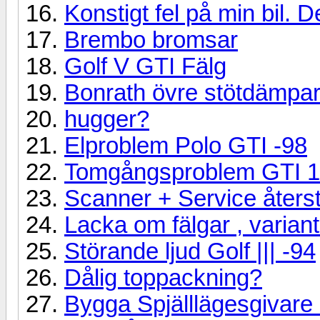
Konstigt fel på min bil. D
Brembo bromsar
Golf V GTI Fälg
Bonrath övre stötdämpar
hugger?
Elproblem Polo GTI -98
Tomgångsproblem GTI 
Scanner + Service återst
Lacka om fälgar , varian
Störande ljud Golf ||| -94
Dålig toppackning?
Bygga Spjälllägesgivare