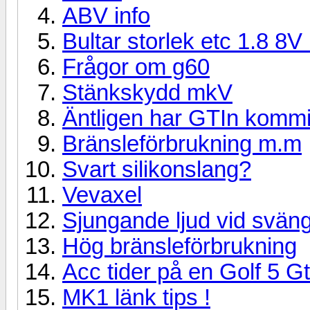
ABV info
Bultar storlek etc 1.8 8
Frågor om g60
Stänkskydd mkV
Äntligen har GTIn kommit
Bränsleförbrukning m.m
Svart silikonslang?
Vevaxel
Sjungande ljud vid sväng
Hög bränsleförbrukning
Acc tider på en Golf 5 G
MK1 länk tips !