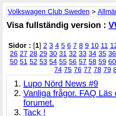
Volkswagen Club Sweden
>
Allmä
Visa fullständig version :
V
Sidor :
[
1
]
2
3
4
5
6
7
8
9
10
11
1
26
27
28
29
30
31
32
33
34
35
36
50
51
52
53
54
55
56
57
58
59
60
74
75
76
77
78
79
Lupo Nörd News #9
Vanliga frågor. FAQ Läs 
forumet.
Tack !