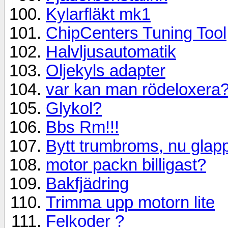
Kylarfläkt mk1
ChipCenters Tuning Tool
Halvljusautomatik
Oljekyls adapter
var kan man rödeloxera
Glykol?
Bbs Rm!!!
Bytt trumbroms, nu glap
motor packn billigast?
Bakfjädring
Trimma upp motorn lite
Felkoder ?