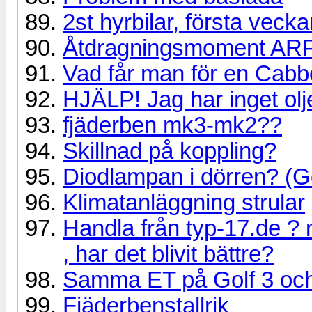
2st hyrbilar, första vec
Åtdragningsmoment ARPbu
Vad får man för en Cab
HJÄLP! Jag har inget olj
fjäderben mk3-mk2??
Skillnad på koppling?
Diodlampan i dörren? (Go
Klimatanläggning strular
Handla från typ-17.de ?
, har det blivit bättre?
Samma ET på Golf 3 oc
Fjäderbenstallrik