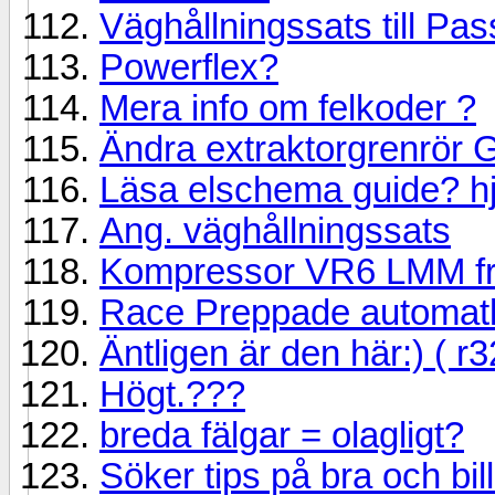
Väghållningssats till Pas
Powerflex?
Mera info om felkoder ?
Ändra extraktorgrenrör 
Läsa elschema guide? h
Ang. väghållningssats
Kompressor VR6 LMM f
Race Preppade automat
Äntligen är den här:) ( r3
Högt.???
breda fälgar = olagligt?
Söker tips på bra och bi