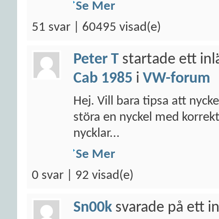
Se Mer
51 svar | 60495 visad(e)
Peter T
startade ett in
Cab 1985
i
VW-forum
Hej. Vill bara tipsa att nyck
störa en nyckel med korrek
nycklar...
Se Mer
0 svar | 92 visad(e)
Sn00k
svarade på ett i