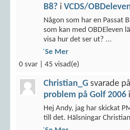
B8?
i
VCDS/OBDeleven/
Någon som har en Passat B
som kan med OBDEleven läsa
visa hur det ser ut? ...
Se Mer
0 svar | 45 visad(e)
Christian_G
svarade på
problem på Golf 2006
Hej Andy, jag har skickat P
till det. Hälsningar Christia