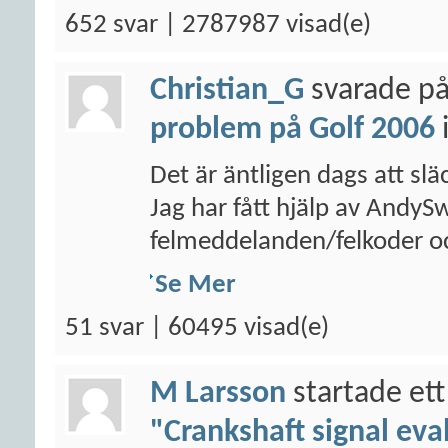
652 svar | 2787987 visad(e)
Christian_G
svarade på
problem på Golf 2006
Det är äntligen dags att sl
Jag har fått hjälp av AndyS
felmeddelanden/felkoder oc
Se Mer
51 svar | 60495 visad(e)
M Larsson
startade ett
"Crankshaft signal eva