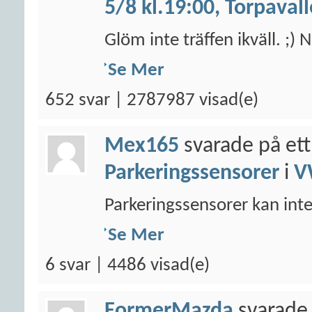
5/8 kl.19:00, Torpaval
Glöm inte träffen ikväll. ;
Se Mer
652 svar | 2787987 visad(e)
Mex165
svarade på ett
Parkeringssensorer
i
V
Parkeringssensorer kan inte 
Se Mer
6 svar | 4486 visad(e)
FormerMazda
svarade 