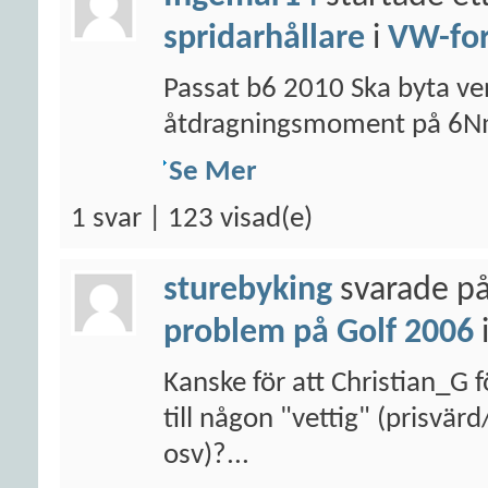
spridarhållare
i
VW-fo
Passat b6 2010 Ska byta ven
åtdragningsmoment på 6N
Se Mer
1 svar | 123 visad(e)
sturebyking
svarade på
problem på Golf 2006
Kanske för att Christian_G f
till någon "vettig" (prisvär
osv)?...