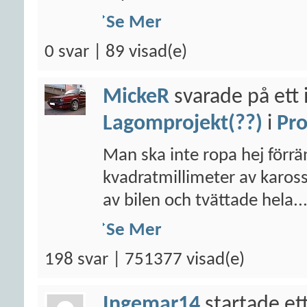
Se Mer
0 svar | 89 visad(e)
MickeR
svarade på ett 
Lagomprojekt(??)
i
Pro
Man ska inte ropa hej förr
kvadratmillimeter av kaross
av bilen och tvättade hela..
Se Mer
198 svar | 751377 visad(e)
Ingemar14
startade et