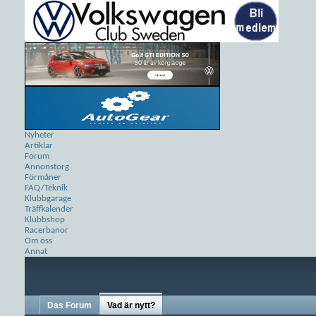
Nyheter
Artiklar
Forum
Annonstorg
Förmåner
FAQ/Teknik
Klubbgarage
Träffkalender
Klubbshop
Racerbanor
Om oss
Annat
Das Forum
Vad är nytt?