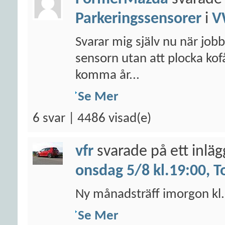
Parkeringssensorer
i
V
Svarar mig själv nu när jobb
sensorn utan att plocka ko
komma år...
Se Mer
6 svar | 4486 visad(e)
vfr
svarade på ett inlä
onsdag 5/8 kl.19:00, T
Ny månadsträff imorgon kl. 
Se Mer