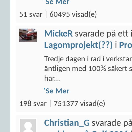
Se Mer
51 svar | 60495 visad(e)
MickeR
svarade på ett 
Lagomprojekt(??)
i
Pro
Tredje dagen i rad i verksta
äntligen med 100% säkert säg
har...
Se Mer
198 svar | 751377 visad(e)
Christian_G
svarade på