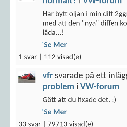
normalt?
i
VW-forum
Har bytt oljan i min diff 2g
med att den "nya" diffen 
låda...!
Se Mer
1 svar | 112 visad(e)
vfr
svarade på ett inlä
problem
i
VW-forum
Gött att du fixade det. ;)
Se Mer
33 svar | 79713 visad(e)