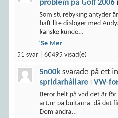
problem på Golf 2006
Som sturebyking antyder är j
haft lite dialoger med An
kanske kunde...
Se Mer
51 svar | 60495 visad(e)
Sn00k
svarade på ett i
spridarhållare
i
VW-fo
Beror helt på vad det är för
art.nr på bultarna, då det 
Dom andra...