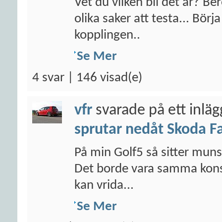
Vet du vilken bil det är? B
olika saker att testa... Bör
kopplingen..
Se Mer
4 svar | 146 visad(e)
vfr
svarade på ett inlä
sprutar nedåt Skoda F
På min Golf5 så sitter munst
Det borde vara samma konst
kan vrida...
Se Mer