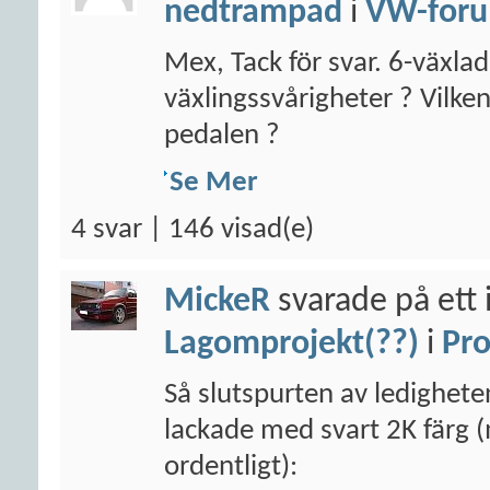
nedtrampad
i
VW-for
Mex, Tack för svar. 6-växlad
växlingssvårigheter ? Vilken 
pedalen ?
Se Mer
4 svar | 146 visad(e)
MickeR
svarade på ett 
Lagomprojekt(??)
i
Pro
Så slutspurten av ledigheten
lackade med svart 2K färg (
ordentligt):