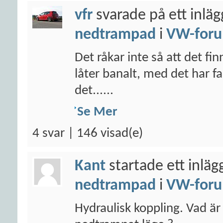
vfr
svarade på ett inlä
nedtrampad
i
VW-for
Det råkar inte så att det f
låter banalt, med det har fa
det......
Se Mer
4 svar | 146 visad(e)
Kant
startade ett inläg
nedtrampad
i
VW-for
Hydraulisk koppling. Vad är 