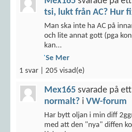
Mex165
svarade på ett
tsi, lukt från AC? Hur f
Man ska inte ha AC på inna
och lite annat gott (pga kon
kan...
Se Mer
1 svar | 205 visad(e)
Mex165
svarade på ett
normalt?
i
VW-forum
Har bytt oljan i min diff 2g
med att den "nya" diffen 