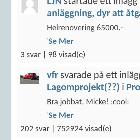
LJN
startade ett inlägg
anläggning, dyr att åt
Helrenovering 65000.-
Se Mer
3 svar | 98 visad(e)
vfr
svarade på ett inlä
Lagomprojekt(??)
i
Pro
Bra jobbat, Micke! :cool:
Se Mer
202 svar | 752924 visad(e)