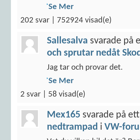
Se Mer
202 svar | 752924 visad(e)
Sallesalva
svarade på e
och sprutar nedåt Sko
Jag tar och provar det.
Se Mer
2 svar | 58 visad(e)
Mex165
svarade på ett
nedtrampad
i
VW-for