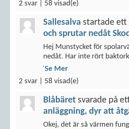
2 svar | 58 visad(e)
Sallesalva
startade ett
och sprutar nedåt Sko
Hej Munstycket för spolarvä
nedåt. Har inte rört baktorka
Se Mer
2 svar | 58 visad(e)
Blåbäret
svarade på et
anläggning, dyr att åt
Okej, det är så värmen funger