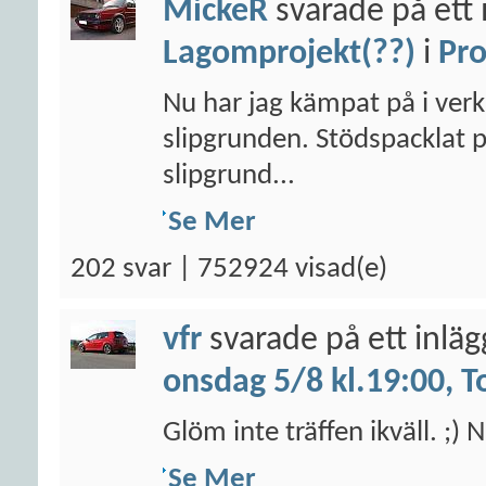
MickeR
svarade på ett 
Lagomprojekt(??)
i
Pro
Nu har jag kämpat på i verks
slipgrunden. Stödspacklat p
slipgrund...
Se Mer
202 svar | 752924 visad(e)
vfr
svarade på ett inlä
onsdag 5/8 kl.19:00, T
Glöm inte träffen ikväll. ;
Se Mer