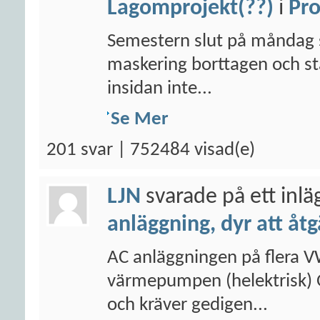
Lagomprojekt(??)
i
Pro
Semestern slut på måndag s
maskering borttagen och st
insidan inte...
Se Mer
201 svar | 752484 visad(e)
LJN
svarade på ett inl
anläggning, dyr att åt
AC anläggningen på flera V
värmepumpen (helektrisk) O
och kräver gedigen...