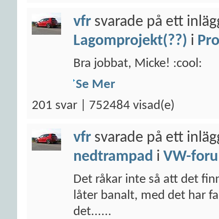
vfr
svarade på ett inlä
Lagomprojekt(??)
i
Pro
Bra jobbat, Micke! :cool:
Se Mer
201 svar | 752484 visad(e)
vfr
svarade på ett inlä
nedtrampad
i
VW-for
Det råkar inte så att det f
låter banalt, med det har fa
det......