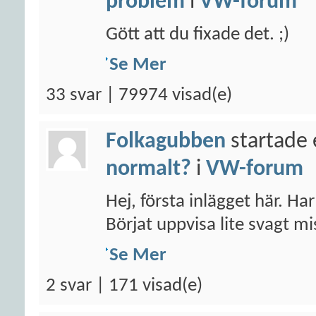
problem
i
VW-forum
Gött att du fixade det. ;)
Se Mer
33 svar | 79974 visad(e)
Folkagubben
startade 
normalt?
i
VW-forum
Hej, första inlägget här. Ha
Börjat uppvisa lite svagt mis
Se Mer
2 svar | 171 visad(e)