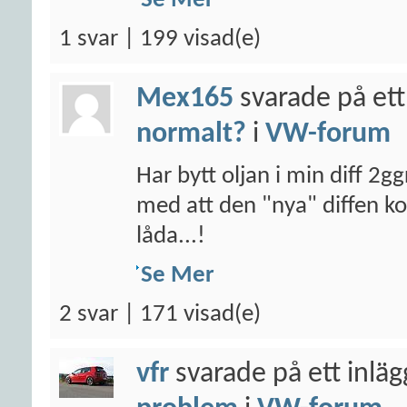
Se Mer
1 svar | 199 visad(e)
Mex165
svarade på ett
normalt?
i
VW-forum
Har bytt oljan i min diff 2g
med att den "nya" diffen 
låda...!
Se Mer
2 svar | 171 visad(e)
vfr
svarade på ett inlä