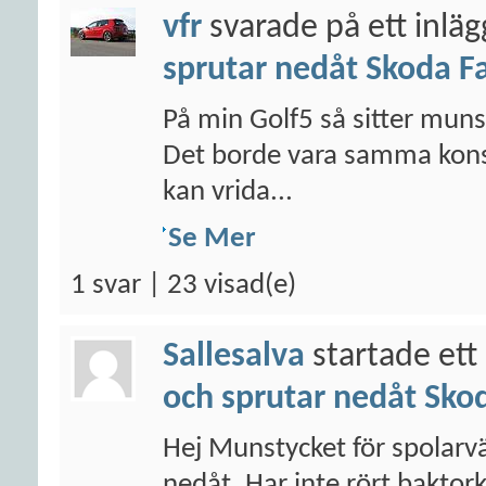
vfr
svarade på ett inlä
sprutar nedåt Skoda F
På min Golf5 så sitter munst
Det borde vara samma konst
kan vrida...
Se Mer
1 svar | 23 visad(e)
Sallesalva
startade ett
och sprutar nedåt Sko
Hej Munstycket för spolarvä
nedåt. Har inte rört baktorka