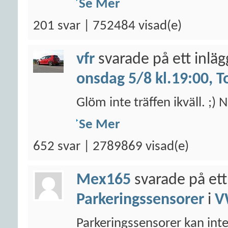
Se Mer
201 svar | 752484 visad(e)
vfr
svarade på ett inlä
onsdag 5/8 kl.19:00, T
Glöm inte träffen ikväll. ;
Se Mer
652 svar | 2789869 visad(e)
Mex165
svarade på ett
Parkeringssensorer
i
V
Parkeringssensorer kan inte 