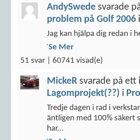
AndySwede
svarade på
problem på Golf 2006
Jag kan hjälpa dig redan i 
Se Mer
51 svar | 60741 visad(e)
MickeR
svarade på ett 
Lagomprojekt(??)
i
Pro
Tredje dagen i rad i verksta
äntligen med 100% säkert säg
har...