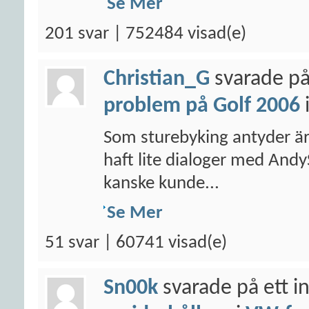
Se Mer
201 svar | 752484 visad(e)
Christian_G
svarade på
problem på Golf 2006
Som sturebyking antyder är j
haft lite dialoger med An
kanske kunde...
Se Mer
51 svar | 60741 visad(e)
Sn00k
svarade på ett i