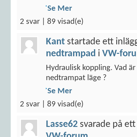
Se Mer
2 svar | 89 visad(e)
Kant
startade ett inläg
nedtrampad
i
VW-for
Hydraulisk koppling. Vad är 
nedtrampat läge ?
Se Mer
2 svar | 89 visad(e)
Lasse62
svarade på ett
VW-forum