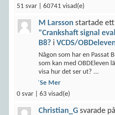
51 svar | 60741 visad(e)
M Larsson
startade ett
"Crankshaft signal eva
B8?
i
VCDS/OBDeleven/
Någon som har en Passat B
som kan med OBDEleven läsa
visa hur det ser ut? ...
Se Mer
0 svar | 63 visad(e)
Christian_G
svarade på