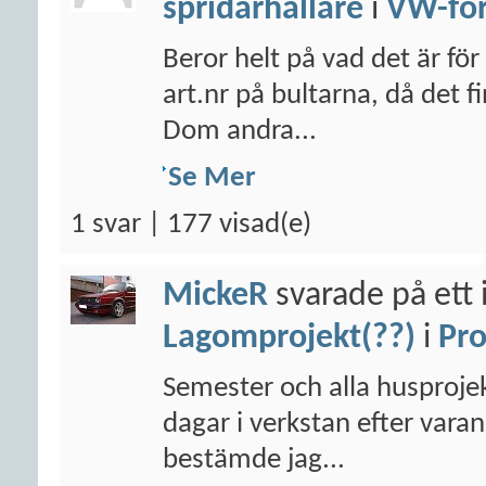
spridarhållare
i
VW-fo
Beror helt på vad det är för
art.nr på bultarna, då det 
Dom andra...
Se Mer
1 svar | 177 visad(e)
MickeR
svarade på ett 
Lagomprojekt(??)
i
Pro
Semester och alla husprojek
dagar i verkstan efter varan
bestämde jag...