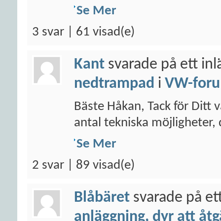
Se Mer
3 svar | 61 visad(e)
Kant
svarade på ett in
nedtrampad
i
VW-for
Bäste Håkan, Tack för Ditt vä
antal tekniska möjligheter,
Se Mer
2 svar | 89 visad(e)
Blåbäret
svarade på et
anläggning, dyr att åt