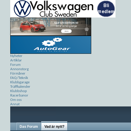
Nyheter
Artiklar
Forum
Annonstorg
Förmåner
FAQ/Teknik
Klubbgarage
Träffkalender
Klubbshop
Racerbanor
Om oss
Annat
Das Forum
Vad är nytt?