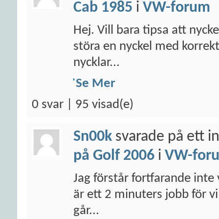
Cab 1985
i
VW-forum
Hej. Vill bara tipsa att nyck
störa en nyckel med korrek
nycklar...
Se Mer
0 svar | 95 visad(e)
Sn00k
svarade på ett i
på Golf 2006
i
VW-for
Jag förstår fortfarande inte 
är ett 2 minuters jobb för v
går...