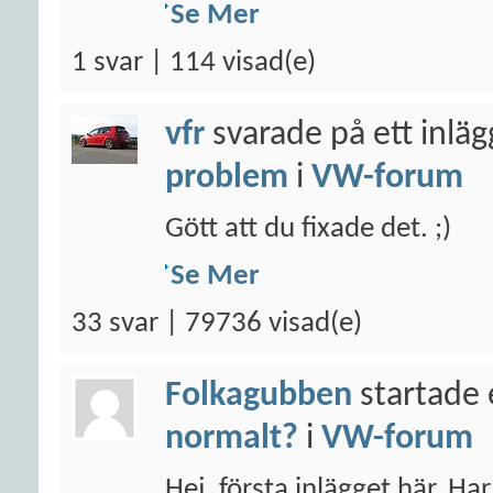
Se Mer
1 svar | 114 visad(e)
vfr
svarade på ett inlä
problem
i
VW-forum
Gött att du fixade det. ;)
Se Mer
33 svar | 79736 visad(e)
Folkagubben
startade 
normalt?
i
VW-forum
Hej, första inlägget här. Ha