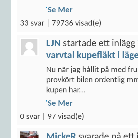
Se Mer
33 svar | 79736 visad(e)
LJN
startade ett inlägg
varvtal kupefläkt i läg
Nu när jag hållit på med fr
provkört bilen ordentlig mm
kupen har...
Se Mer
0 svar | 97 visad(e)
MickeR
svarade på ett 