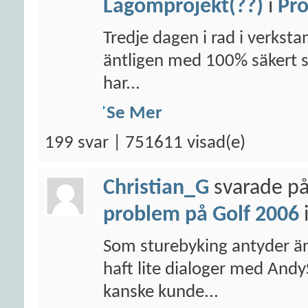
Lagomprojekt(??)
i
Pro
Tredje dagen i rad i verksta
äntligen med 100% säkert säg
har...
Se Mer
199 svar | 751611 visad(e)
Christian_G
svarade på
problem på Golf 2006
Som sturebyking antyder är j
haft lite dialoger med An
kanske kunde...