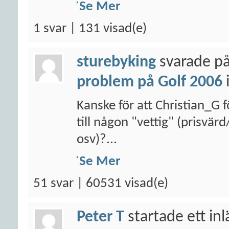
Se Mer
1 svar | 131 visad(e)
sturebyking
svarade på
problem på Golf 2006
Kanske för att Christian_G f
till någon "vettig" (prisvär
osv)?...
Se Mer
51 svar | 60531 visad(e)
Peter T
startade ett in