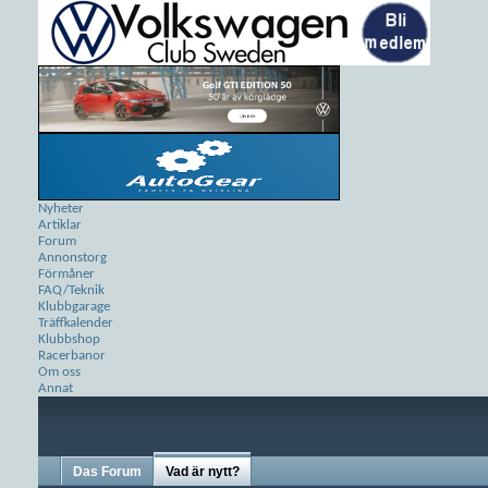
Nyheter
Artiklar
Forum
Annonstorg
Förmåner
FAQ/Teknik
Klubbgarage
Träffkalender
Klubbshop
Racerbanor
Om oss
Annat
Das Forum
Vad är nytt?