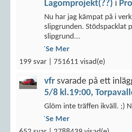
Lagomprojekt(??)
i
Pro
Nu har jag kämpat på i verks
slipgrunden. Stödspacklat p
slipgrund...
Se Mer
199 svar | 751611 visad(e)
vfr
svarade på ett inlä
5/8 kl.19:00, Torpaval
Glöm inte träffen ikväll. ;
Se Mer
652 svar | 2788439 visad(e)