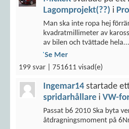
Lagomprojekt(??)
i
Pro
Man ska inte ropa hej förr
kvadratmillimeter av kaross
av bilen och tvättade hela..
Se Mer
199 svar | 751611 visad(e)
Ingemar14
startade et
spridarhållare
i
VW-fo
Passat b6 2010 Ska byta ven
åtdragningsmoment på 6N