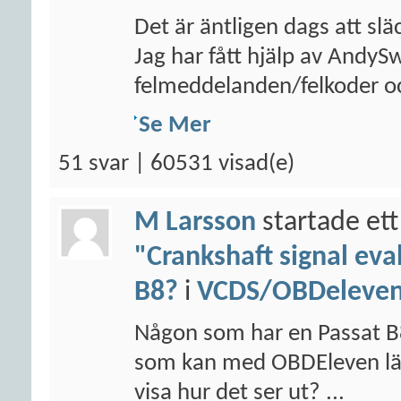
Det är äntligen dags att sl
Jag har fått hjälp av AndyS
felmeddelanden/felkoder oc
Se Mer
51 svar | 60531 visad(e)
M Larsson
startade ett
"Crankshaft signal eva
B8?
i
VCDS/OBDeleven/
Någon som har en Passat B
som kan med OBDEleven läsa
visa hur det ser ut? ...