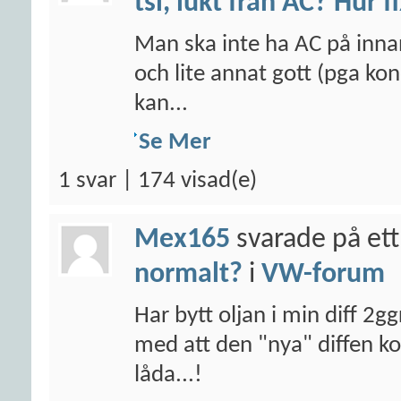
tsi, lukt från AC? Hur f
Man ska inte ha AC på inna
och lite annat gott (pga kon
kan...
Se Mer
1 svar | 174 visad(e)
Mex165
svarade på ett
normalt?
i
VW-forum
Har bytt oljan i min diff 2g
med att den "nya" diffen 
låda...!