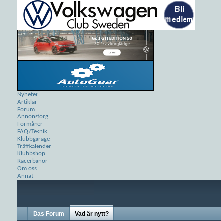
Nyheter
Artiklar
Forum
Annonstorg
Förmåner
FAQ/Teknik
Klubbgarage
Träffkalender
Klubbshop
Racerbanor
Om oss
Annat
Das Forum
Vad är nytt?