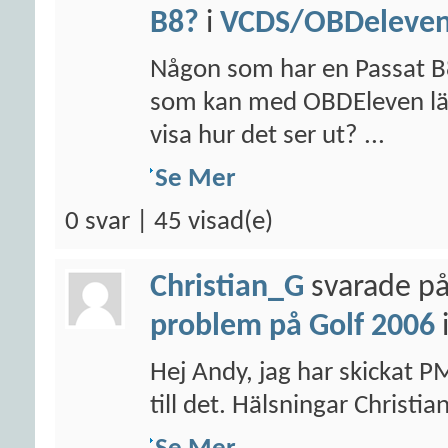
B8?
i
VCDS/OBDeleven/
Någon som har en Passat B
som kan med OBDEleven läsa
visa hur det ser ut? ...
Se Mer
0 svar | 45 visad(e)
Christian_G
svarade på
problem på Golf 2006
Hej Andy, jag har skickat P
till det. Hälsningar Christia