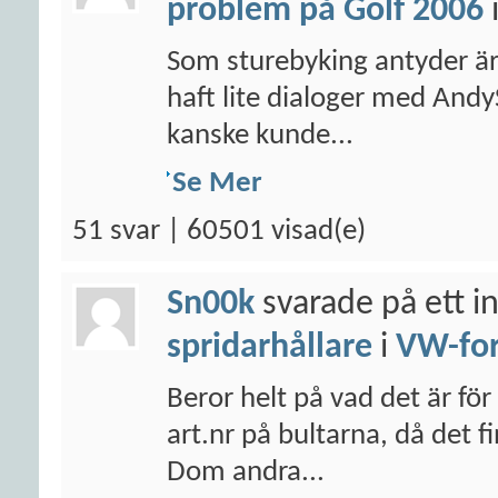
problem på Golf 2006
Som sturebyking antyder är j
haft lite dialoger med An
kanske kunde...
Se Mer
51 svar | 60501 visad(e)
Sn00k
svarade på ett i
spridarhållare
i
VW-fo
Beror helt på vad det är för
art.nr på bultarna, då det 
Dom andra...