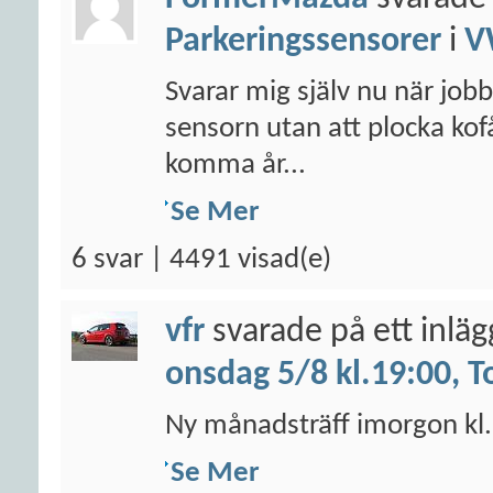
Parkeringssensorer
i
V
Svarar mig själv nu när jobb
sensorn utan att plocka ko
komma år...
Se Mer
6 svar | 4491 visad(e)
vfr
svarade på ett inlä
onsdag 5/8 kl.19:00, T
Ny månadsträff imorgon kl. 
Se Mer