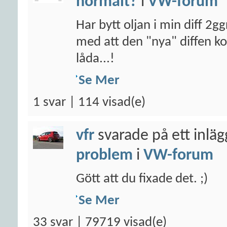
normalt?
i
VW-forum
Har bytt oljan i min diff 2g
med att den "nya" diffen 
låda...!
Se Mer
1 svar | 114 visad(e)
vfr
svarade på ett inlä
problem
i
VW-forum
Gött att du fixade det. ;)
Se Mer
33 svar | 79719 visad(e)