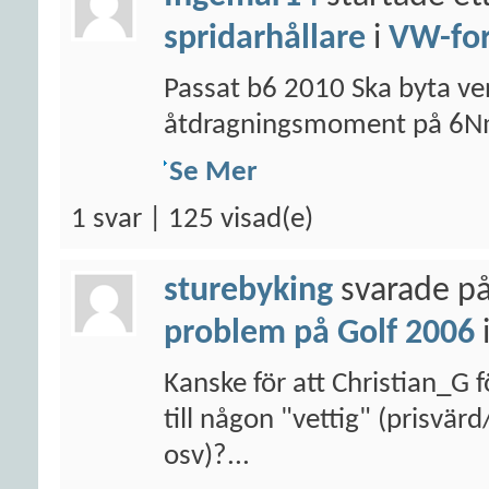
spridarhållare
i
VW-fo
Passat b6 2010 Ska byta ven
åtdragningsmoment på 6N
Se Mer
1 svar | 125 visad(e)
sturebyking
svarade på
problem på Golf 2006
Kanske för att Christian_G f
till någon "vettig" (prisvär
osv)?...