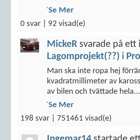
Se Mer
0 svar | 92 visad(e)
MickeR
svarade på ett 
Lagomprojekt(??)
i
Pro
Man ska inte ropa hej förr
kvadratmillimeter av kaross
av bilen och tvättade hela..
Se Mer
198 svar | 751461 visad(e)
Ingemar14
startade et