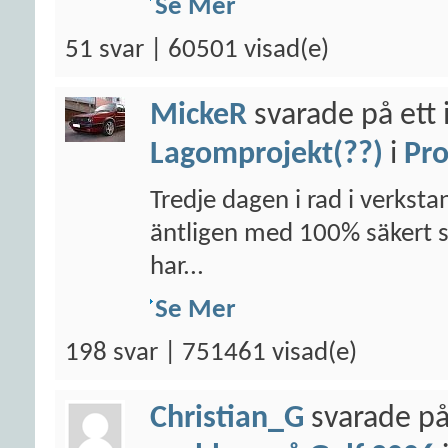
Se Mer
51 svar | 60501 visad(e)
MickeR
svarade på ett 
Lagomprojekt(??)
i
Pro
Tredje dagen i rad i verksta
äntligen med 100% säkert säg
har...
Se Mer
198 svar | 751461 visad(e)
Christian_G
svarade på