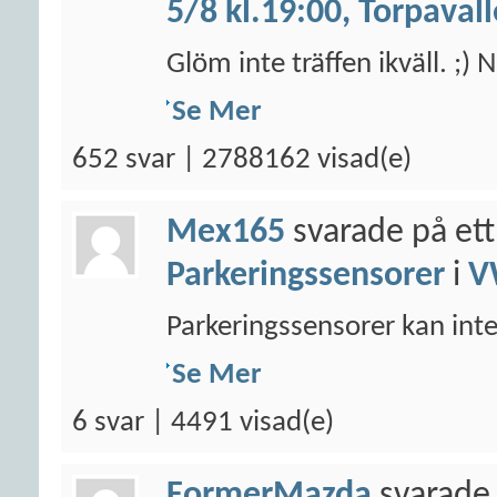
5/8 kl.19:00, Torpaval
Glöm inte träffen ikväll. ;
Se Mer
652 svar | 2788162 visad(e)
Mex165
svarade på ett
Parkeringssensorer
i
V
Parkeringssensorer kan inte 
Se Mer
6 svar | 4491 visad(e)
FormerMazda
svarade 