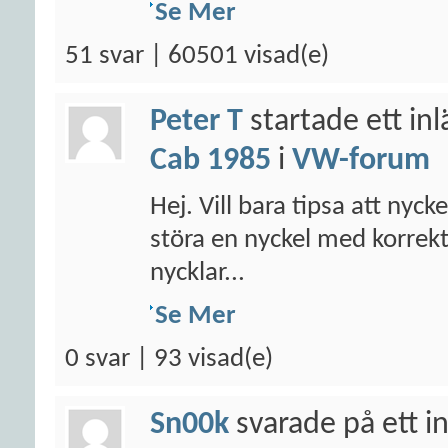
Se Mer
51 svar | 60501 visad(e)
Peter T
startade ett in
Cab 1985
i
VW-forum
Hej. Vill bara tipsa att nyck
störa en nyckel med korrek
nycklar...
Se Mer
0 svar | 93 visad(e)
Sn00k
svarade på ett i