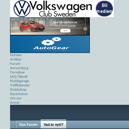
Nyheter
Artiklar
Forum
Annonstorg
Förmåner
FAQ/Teknik
Klubbgarage
Träffkalender
Klubbshop
Racerbanor
Om oss
Annat
Das Forum
Vad är nytt?