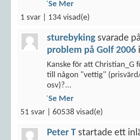
Se Mer
1 svar | 134 visad(e)
sturebyking
svarade på
problem på Golf 2006
Kanske för att Christian_G f
till någon "vettig" (prisvär
osv)?...
Se Mer
51 svar | 60538 visad(e)
Peter T
startade ett in