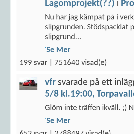
Lagomprojekt(??)
i
Pro
Nu har jag kämpat på i verks
slipgrunden. Stödspacklat p
slipgrund...
Se Mer
199 svar | 751640 visad(e)
vfr
svarade på ett inlä
5/8 kl.19:00, Torpaval
Glöm inte träffen ikväll. ;
Se Mer
652 svar | 2788497 visad(e)