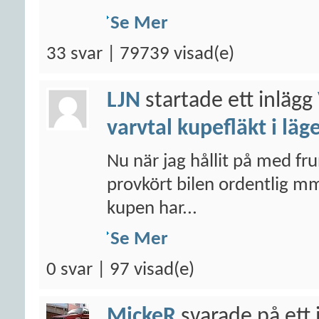
Se Mer
33 svar | 79739 visad(e)
LJN
startade ett inlägg
varvtal kupefläkt i läg
Nu när jag hållit på med fr
provkört bilen ordentlig mm
kupen har...
Se Mer
0 svar | 97 visad(e)
MickeR
svarade på ett 