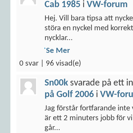
Cab 1985
i
VW-forum
Hej. Vill bara tipsa att nyck
störa en nyckel med korrek
nycklar...
Se Mer
0 svar | 96 visad(e)
Sn00k
svarade på ett i
på Golf 2006
i
VW-for
Jag förstår fortfarande inte 
är ett 2 minuters jobb för v
går...