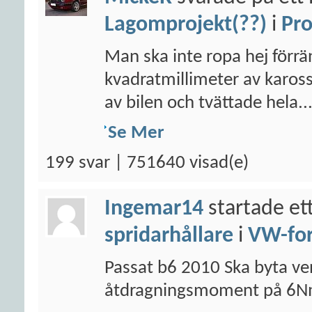
Lagomprojekt(??)
i
Pro
Man ska inte ropa hej förr
kvadratmillimeter av kaross
av bilen och tvättade hela..
Se Mer
199 svar | 751640 visad(e)
Ingemar14
startade et
spridarhållare
i
VW-fo
Passat b6 2010 Ska byta ven
åtdragningsmoment på 6N