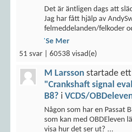
Det är äntligen dags att sl
Jag har fått hjälp av AndyS
felmeddelanden/felkoder oc
Se Mer
51 svar | 60538 visad(e)
M Larsson
startade ett
"Crankshaft signal eva
B8?
i
VCDS/OBDeleven/
Någon som har en Passat B
som kan med OBDEleven läsa
visa hur det ser ut? ...