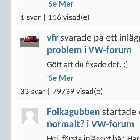
Se Mer
1 svar | 116 visad(e)
vfr
svarade på ett inlä
problem
i
VW-forum
Gött att du fixade det. ;)
Se Mer
33 svar | 79739 visad(e)
Folkagubben
startade 
normalt?
i
VW-forum
Hej, första inlägget här. Ha