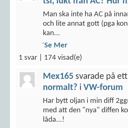
tsi, lukt från AC? Hur f
Man ska inte ha AC på inna
och lite annat gott (pga kon
kan...
Se Mer
1 svar | 174 visad(e)
Mex165
svarade på ett
normalt?
i
VW-forum
Har bytt oljan i min diff 2g
med att den "nya" diffen 
låda...!