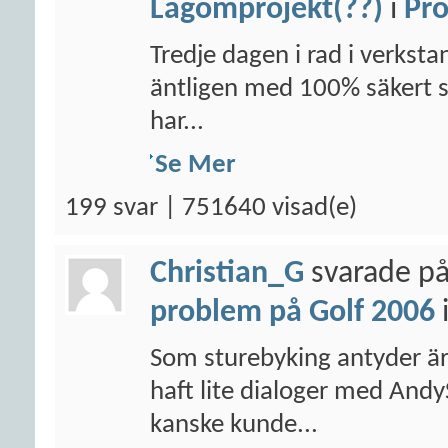
Lagomprojekt(??)
i
Pro
Tredje dagen i rad i verksta
äntligen med 100% säkert säg
har...
Se Mer
199 svar | 751640 visad(e)
Christian_G
svarade på
problem på Golf 2006
Som sturebyking antyder är j
haft lite dialoger med An
kanske kunde...