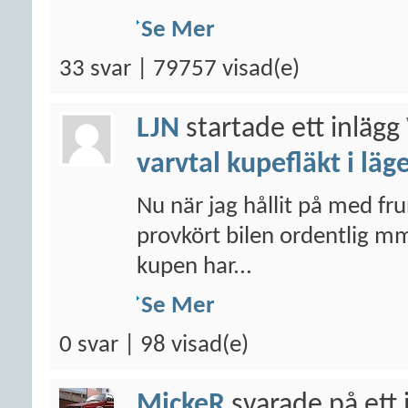
Se Mer
33 svar | 79757 visad(e)
LJN
startade ett inlägg
varvtal kupefläkt i läg
Nu när jag hållit på med fr
provkört bilen ordentlig mm
kupen har...
Se Mer
0 svar | 98 visad(e)
MickeR
svarade på ett 