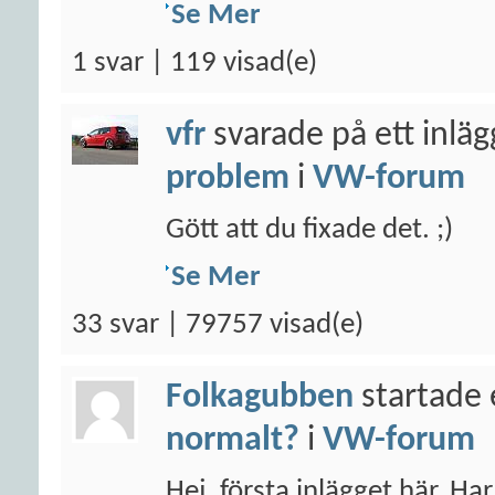
Se Mer
1 svar | 119 visad(e)
vfr
svarade på ett inlä
problem
i
VW-forum
Gött att du fixade det. ;)
Se Mer
33 svar | 79757 visad(e)
Folkagubben
startade 
normalt?
i
VW-forum
Hej, första inlägget här. Ha