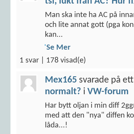
tsi, lukt från AC? Hur f
Man ska inte ha AC på inna
och lite annat gott (pga kon
kan...
Se Mer
1 svar | 178 visad(e)
Mex165
svarade på ett
normalt?
i
VW-forum
Har bytt oljan i min diff 2g
med att den "nya" diffen 
låda...!