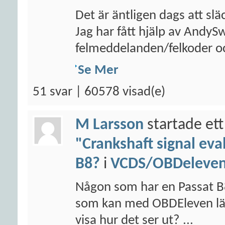
Det är äntligen dags att sl
Jag har fått hjälp av AndyS
felmeddelanden/felkoder oc
Se Mer
51 svar | 60578 visad(e)
M Larsson
startade ett
"Crankshaft signal eva
B8?
i
VCDS/OBDeleven/
Någon som har en Passat B
som kan med OBDEleven läsa
visa hur det ser ut? ...