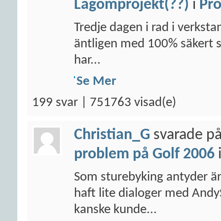
Lagomprojekt(??)
i
Pro
Tredje dagen i rad i verksta
äntligen med 100% säkert säg
har...
Se Mer
199 svar | 751763 visad(e)
Christian_G
svarade på
problem på Golf 2006
Som sturebyking antyder är j
haft lite dialoger med An
kanske kunde...