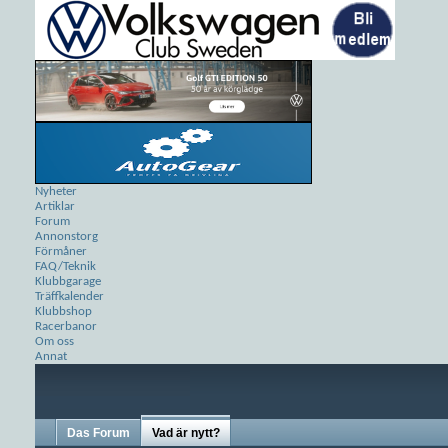
Nyheter
Artiklar
Forum
Annonstorg
Förmåner
FAQ/Teknik
Klubbgarage
Träffkalender
Klubbshop
Racerbanor
Om oss
Annat
Das Forum
Vad är nytt?