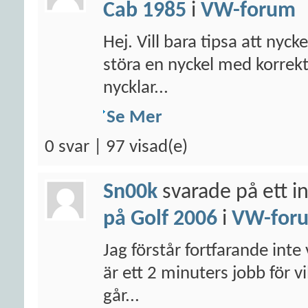
Cab 1985
i
VW-forum
Hej. Vill bara tipsa att nyck
störa en nyckel med korrek
nycklar...
Se Mer
0 svar | 97 visad(e)
Sn00k
svarade på ett i
på Golf 2006
i
VW-for
Jag förstår fortfarande inte 
är ett 2 minuters jobb för v
går...