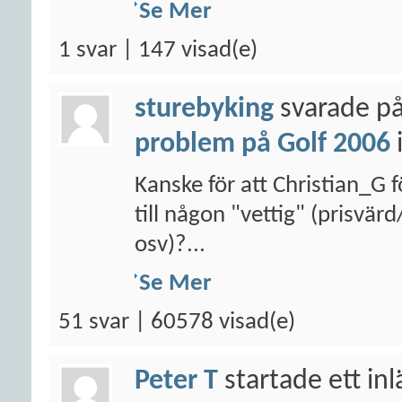
Se Mer
1 svar | 147 visad(e)
sturebyking
svarade på
problem på Golf 2006
Kanske för att Christian_G f
till någon "vettig" (prisvär
osv)?...
Se Mer
51 svar | 60578 visad(e)
Peter T
startade ett in