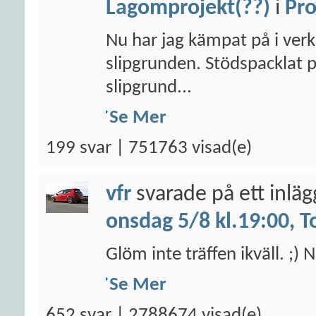
Lagomprojekt(??)
i
Pro
Nu har jag kämpat på i verks
slipgrunden. Stödspacklat p
slipgrund...
Se Mer
199 svar | 751763 visad(e)
vfr
svarade på ett inlä
onsdag 5/8 kl.19:00, T
Glöm inte träffen ikväll. ;
Se Mer
652 svar | 2788674 visad(e)