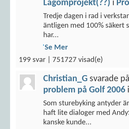
Lagomprojekt(??)
i
Pro
Tredje dagen i rad i verksta
äntligen med 100% säkert säg
har...
Se Mer
199 svar | 751727 visad(e)
Christian_G
svarade på
problem på Golf 2006
Som sturebyking antyder är j
haft lite dialoger med An
kanske kunde...