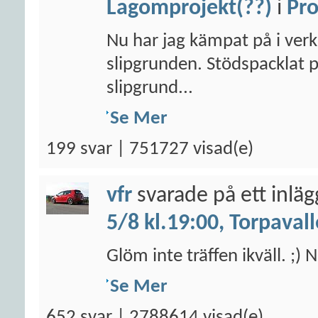
Lagomprojekt(??)
i
Pro
Nu har jag kämpat på i verks
slipgrunden. Stödspacklat p
slipgrund...
Se Mer
199 svar | 751727 visad(e)
vfr
svarade på ett inlä
5/8 kl.19:00, Torpaval
Glöm inte träffen ikväll. ;
Se Mer
652 svar | 2788614 visad(e)