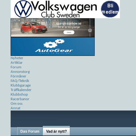
Nyheter
Artiklar
Forum
Annonstorg
Förmåner
FAQ/Teknik
Klubbgarage
Träffkalender
Klubbshop
Racerbanor
Om oss
Annat
Das Forum
Vad är nytt?