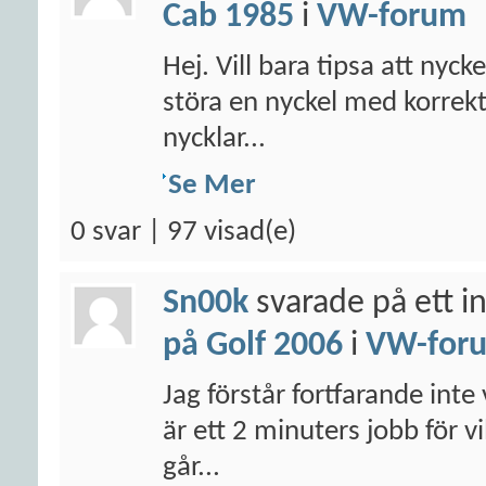
Cab 1985
i
VW-forum
Hej. Vill bara tipsa att nyck
störa en nyckel med korrek
nycklar...
Se Mer
0 svar | 97 visad(e)
Sn00k
svarade på ett i
på Golf 2006
i
VW-for
Jag förstår fortfarande inte 
är ett 2 minuters jobb för v
går...