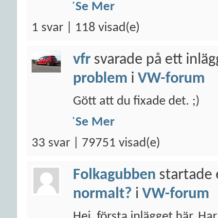
Se Mer
1 svar | 118 visad(e)
vfr
svarade på ett inlä
problem
i
VW-forum
Gött att du fixade det. ;)
Se Mer
33 svar | 79751 visad(e)
Folkagubben
startade 
normalt?
i
VW-forum
Hej, första inlägget här. Ha