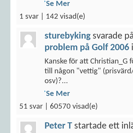
Se Mer
1 svar | 142 visad(e)
sturebyking
svarade på
problem på Golf 2006
Kanske för att Christian_G f
till någon "vettig" (prisvär
osv)?...
Se Mer
51 svar | 60570 visad(e)
Peter T
startade ett in