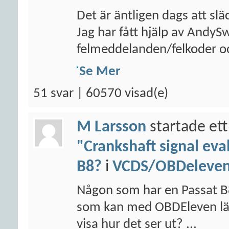
Det är äntligen dags att sl
Jag har fått hjälp av AndyS
felmeddelanden/felkoder oc
Se Mer
51 svar | 60570 visad(e)
M Larsson
startade ett
"Crankshaft signal eva
B8?
i
VCDS/OBDeleven/
Någon som har en Passat B
som kan med OBDEleven läsa
visa hur det ser ut? ...