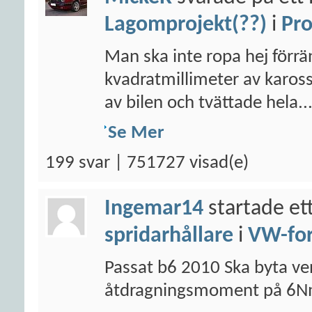
Lagomprojekt(??)
i
Pro
Man ska inte ropa hej förr
kvadratmillimeter av kaross
av bilen och tvättade hela..
Se Mer
199 svar | 751727 visad(e)
Ingemar14
startade et
spridarhållare
i
VW-fo
Passat b6 2010 Ska byta ven
åtdragningsmoment på 6N