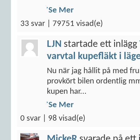
Se Mer
33 svar | 79751 visad(e)
LJN
startade ett inlägg
varvtal kupefläkt i läg
Nu när jag hållit på med fr
provkört bilen ordentlig mm
kupen har...
Se Mer
0 svar | 98 visad(e)
MickeR
svarade på ett 