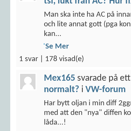
tsi, lukt från AC? Hur f
Man ska inte ha AC på inna
och lite annat gott (pga kon
kan...
Se Mer
1 svar | 178 visad(e)
Mex165
svarade på ett
normalt?
i
VW-forum
Har bytt oljan i min diff 2g
med att den "nya" diffen 
låda...!